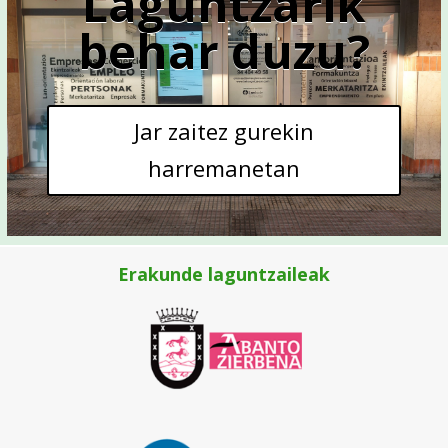
Laguntzarik
behar duzu?
Jar zaitez gurekin
harremanetan
Erakunde laguntzaileak