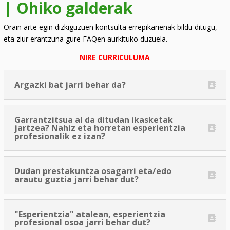
| Ohiko galderak
Orain arte egin dizkiguzuen kontsulta errepikarienak bildu ditugu,
eta ziur erantzuna gure FAQen aurkituko duzuela.
NIRE CURRICULUMA
Argazki bat jarri behar da?
Garrantzitsua al da ditudan ikasketak
jartzea? Nahiz eta horretan esperientzia
profesionalik ez izan?
Dudan prestakuntza osagarri eta/edo
arautu guztia jarri behar dut?
"Esperientzia" atalean, esperientzia
profesional osoa jarri behar dut?