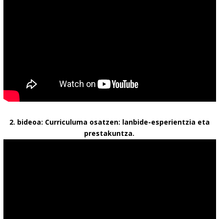
2. bideoa: Curriculuma osatzen: lanbide-esperientzia eta
prestakuntza.