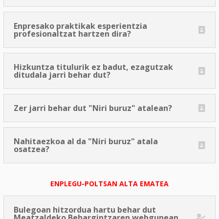
Enpresako praktikak esperientzia
profesionaltzat hartzen dira?
Hizkuntza titulurik ez badut, ezagutzak
ditudala jarri behar dut?
Zer jarri behar dut "Niri buruz" atalean?
Nahitaezkoa al da "Niri buruz" atala
osatzea?
ENPLEGU-POLTSAN ALTA EMATEA
Bulegoan hitzordua hartu behar dut
Meatzaldeko Behargintzaren webgunean