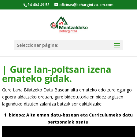
94 404 49 58
oficinas@behargintza-zm.com
Seleccionar página:
| Gure lan-poltsan izena
emateko gidak.
Gure Lana Bilatzeko Datu Basean alta emateko edo zure egungo
egoera aldatzeko orduan, gure bideotutorialen bidez argitzen
lagunduko dizuten zalantza batzuk sor dakizkizuke:
1. bideoa: Alta eman datu-basean eta Curriculumeko datu
pertsonalak osatu.