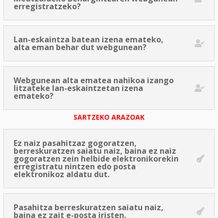
erregistratzeko?
Lan-eskaintza batean izena emateko,
alta eman behar dut webgunean?
Webgunean alta ematea nahikoa izango
litzateke lan-eskaintzetan izena
emateko?
SARTZEKO ARAZOAK
Ez naiz pasahitzaz gogoratzen,
berreskuratzen saiatu naiz, baina ez naiz
gogoratzen zein helbide elektronikorekin
erregistratu nintzen edo posta
elektronikoz aldatu dut.
Pasahitza berreskuratzen saiatu naiz,
baina ez zait e-posta iristen.