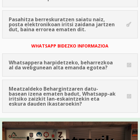
Pasahitza berreskuratzen saiatu naiz,
posta elektronikoan iritsi zaidana jartzen
dut, baina errorea ematen dit.
WHATSAPP BIDEZKO INFORMAZIOA
Whatsappera harpidetzeko, beharrezkoa
al da webgunean alta emanda egotea?
Meatzaldeko Behargintzaren datu-
basean izena ematen badut, Whatsapp-ak
iritsiko zaizkit lan-eskaintzekin eta
eskura dauden ikastaroekin?