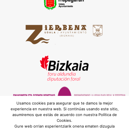
Usamos cookies para asegurar que te damos la mejor
experiencia en nuestra web. Si continúas usando este sitio,
asumiremos que estás de acuerdo con nuestra Política de
Cookies.
® MEATZALDEKO BEHARGINTZA, S.L. | Bilbao
Gure web orrian esperientziarik onena ematen dizugula
Hiribidea, 10 - Behea. Euskaldunberri Plaza. Ortuella