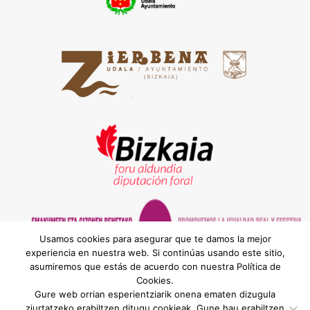
Usamos cookies para asegurar que te damos la mejor
experiencia en nuestra web. Si continúas usando este sitio,
asumiremos que estás de acuerdo con nuestra Política de
Cookies.
® MEATZALDEKO BEHARGINTZA, S.L. | Bilbao
Gure web orrian esperientziarik onena ematen dizugula
Hiribidea, 10 - Behea. Euskaldunberri Plaza. Ortuella
ziurtatzeko erabiltzen ditugu cookieak. Gune hau erabiltzen