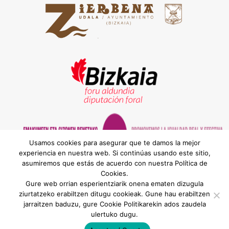
Usamos cookies para asegurar que te damos la mejor
experiencia en nuestra web. Si continúas usando este sitio,
asumiremos que estás de acuerdo con nuestra Política de
Cookies.
® MEATZALDEKO BEHARGINTZA, S.L. | Bilbao
Gure web orrian esperientziarik onena ematen dizugula
Hiribidea, 10 - Behea. Euskaldunberri Plaza. Ortuella
ziurtatzeko erabiltzen ditugu cookieak. Gune hau erabiltzen
(Bizkaia) | 944044958 |
oficinas@behargintza-
jarraitzen baduzu, gure Cookie Politikarekin ados zaudela
zm.com
ulertuko dugu.
Aviso Legal
-
Lege Oharra
//
Política de Cookies
-