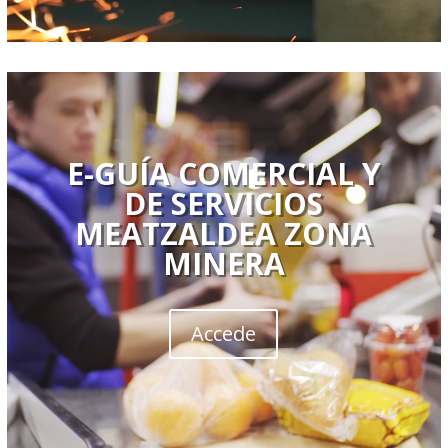
Reproductor
de
vídeo
E-GUÍA COMERCIAL Y
DE SERVICIOS
MEATZALDEA ZONA
MINERA
Accede